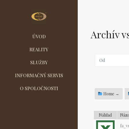
Archív v
ÚVOD
REALITY
SLUŽBY
INFORMAČNÝ SERVIS
O SPOLOČNOSTI
Home →
Náhľad
Náz
fa_v