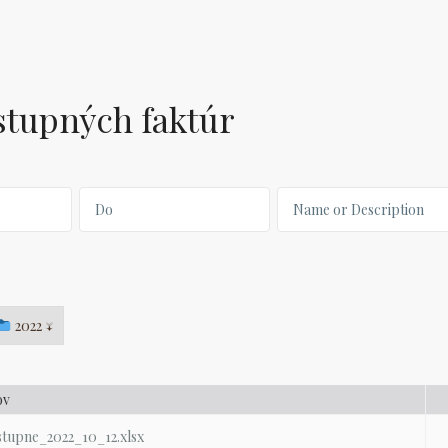
stupných faktúr
2022 ↓
ov
stupne_2022_10_12.xlsx