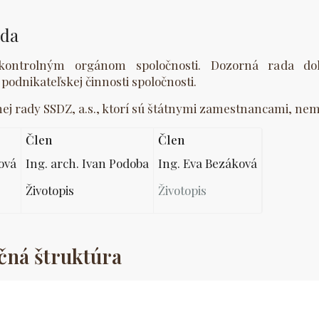
ada
kontrolným orgánom spoločnosti. Dozorná rada doh
podnikateľskej činnosti spoločnosti.
ej rady SSDZ, a.s., ktorí sú štátnymi zamestnancami, ne
Člen
Člen
bová
Ing. arch. Ivan Podoba
Ing. Eva Bezáková
Životopis
Životopis
čná štruktúra