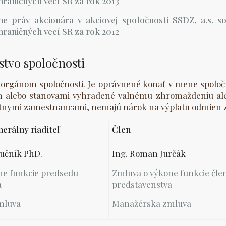
hraničných vecí SR za rok 2013
e práv akcionára v akciovej spoločnosti SSDZ, a.s. 
hraničných vecí SR za rok 2012
stvo spoločnosti
orgánom spoločnosti. Je oprávnené konať v mene spoločnos
 alebo stanovami vyhradené valnému zhromaždeniu aleb
štátnymi zamestnancami, nemajú nárok na výplatu odmien 
erálny riaditeľ
Člen
Tučník PhD.
Ing. Roman Jurčák
ne funkcie predsedu
Zmluva o výkone funkcie čle
a
predstavenstva
mluva
Manažérska zmluva