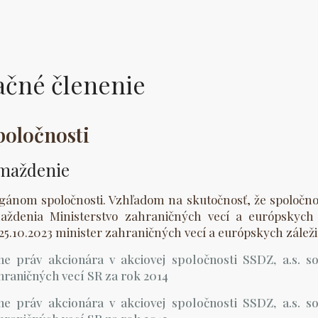
ačné členenie
poločnosti
maždenie
rgánom spoločnosti. Vzhľadom na skutočnosť, že spoločn
ždenia Ministerstvo zahraničných vecí a európskych 
 25.10.2023 minister zahraničných vecí a európskych záležit
e práv akcionára v akciovej spoločnosti SSDZ, a.s. 
hraničných vecí SR za rok 2014
e práv akcionára v akciovej spoločnosti SSDZ, a.s. 