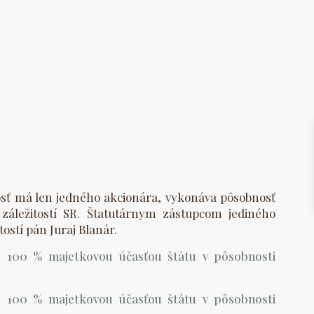
osť má len jedného akcionára, vykonáva pôsobnosť
záležitostí SR. Štatutárnym zástupcom jediného
ostí pán Juraj Blanár.
so 100 % majetkovou účasťou štátu v pôsobnosti
so 100 % majetkovou účasťou štátu v pôsobnosti