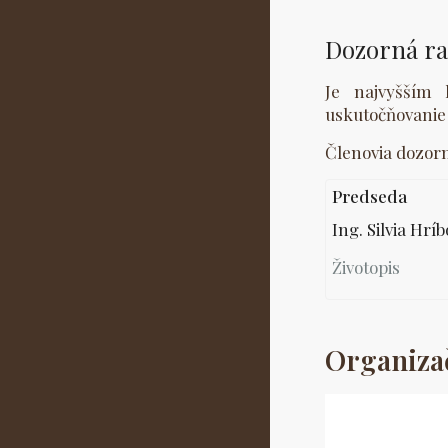
Dozorná r
Je najvyšším 
uskutočňovanie 
Členovia dozorn
Predseda
Ing. Silvia Hrí
Životopis
Organiza