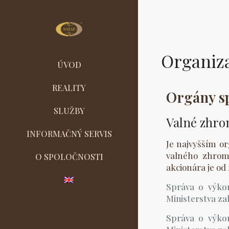
Organiz
ÚVOD
REALITY
Orgány s
SLUŽBY
Valné zhro
INFORMAČNÝ SERVIS
Je najvyšším o
valného zhroma
O SPOLOČNOSTI
akcionára je od
Správa o výkon
Ministerstva za
Správa o výkon