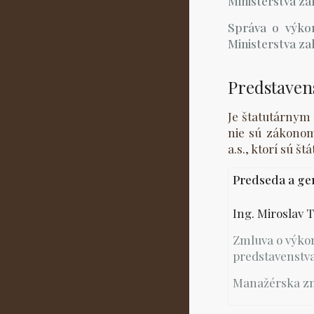
Ministerstva za
Správa o výkon
Ministerstva za
Predstaven
Je štatutárnym 
nie sú zákonom
a.s., ktorí sú 
Predseda a gen
Ing. Miroslav 
Zmluva o výko
predstavenstv
Manažérska z