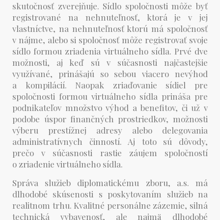
skutočnosť zverejňuje. Sídlo spoločnosti môže byť
registrované na nehnuteľnosť, ktorá je v jej
vlastníctve, na nehnuteľnosť ktorú má spoločnosť
v nájme, alebo si spoločnosť môže registrovať svoje
sídlo formou zriadenia virtuálneho sídla. Prvé dve
možnosti, aj keď sú v súčasnosti najčastejšie
využívané, prinášajú so sebou viacero nevýhod
a kompilácií. Naopak zriaďovanie sídiel pre
spoločnosti formou virtuálneho sídla prináša pre
podnikateľov množstvo výhod a benefitov, či už v
podobe úspor finančných prostriedkov, možnosti
výberu prestížnej adresy alebo delegovania
administratívnych činností. Aj toto sú dôvody,
prečo v súčasnosti rastie záujem spoločností
o zriadenie virtuálneho sídla.
Správa služieb diplomatickému zboru, a.s. má
dlhodobé skúsenosti s poskytovaním služieb na
realitnom trhu. Kvalitné personálne zázemie, silná
technická vybavenosť, ale najmä dlhodobé