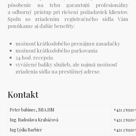
pôsobenie na trhu garantujú profesionálny
a odborný prístup pri riešení požiadaviek klientov.
Spolu so zriadením registračného sídla Vám
ponúkame aj ďalšie benefity:
možnosť krátkodobého prenájmu zasadačky
možnosť krátkodobého parkovania
24 hod. recepcia
vyvážené balíky služieb, ale najmä možnosť
zriadenia sídla na prestížnej adrese.
Kontakt
Peter babinec, BBA.HM
+421 2 5920 
Ing. Radoslava Krabáčová
+421 2 5920 
Ing Lýdia Barbier
+421 2 5920 