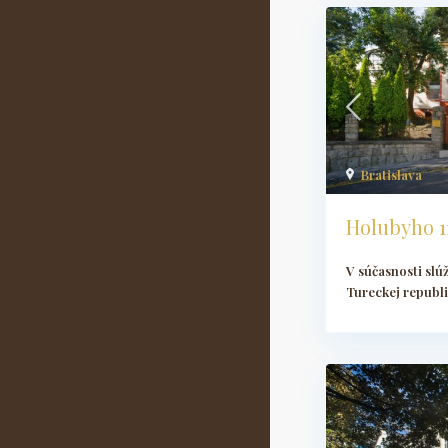
Bratislava
Holubyho 1
V súčasnosti slú
Tureckej republi