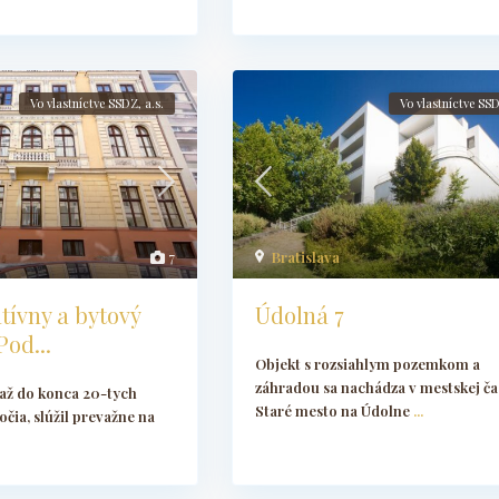
Vo vlastníctve SSDZ, a.s.
Vo vlastníctve SSD
7
Bratislava
tívny a bytový
Údolná 7
od...
Objekt s rozsiahlym pozemkom a
záhradou sa nachádza v mestskej ča
až do konca 20-tych
Staré mesto na Údolne
...
očia, slúžil prevažne na