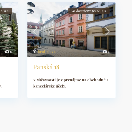
Z, a.s.
Vo vlastníctve SSDZ, a.s.
6
Bratislava
4
Panská 18
V súčasnosti je v prenájme na obchodné a
.
kancelárske účely.