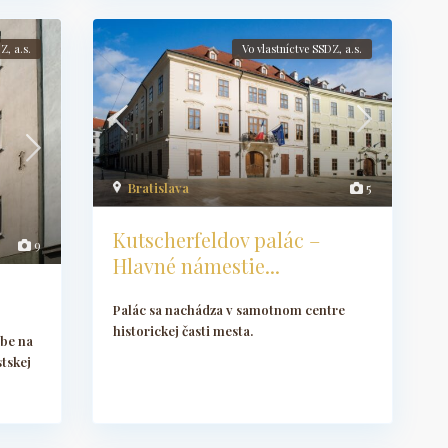
Z, a.s.
Vo vlastníctve SSDZ, a.s.
Bratislava
5
Kutscherfeldov palác –
9
Hlavné námestie...
Palác sa nachádza v samotnom centre
historickej časti mesta.
vbe na
stskej