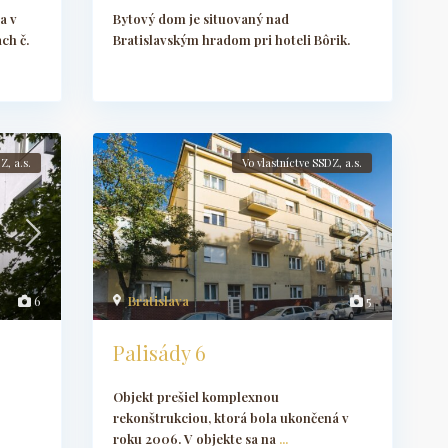
a v
Bytový dom je situovaný nad
ch č.
Bratislavským hradom pri hoteli Bôrik.
Z, a.s.
Vo vlastníctve SSDZ, a.s.
6
Bratislava
5
Palisády 6
Objekt prešiel komplexnou
rekonštrukciou, ktorá bola ukončená v
roku 2006. V objekte sa na
...