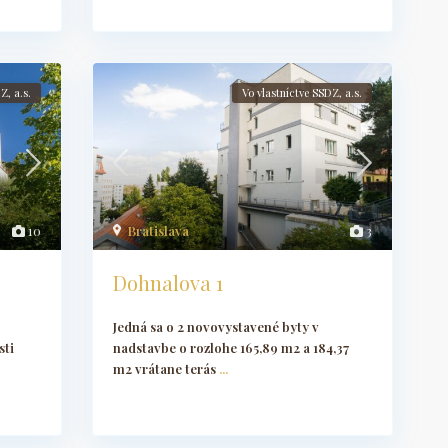
Z, a.s.
Vo vlastníctve SSDZ, a.s.
10
Bratislava
3
Dohnalova 1
Jedná sa o 2 novovystavené byty v
sti
nadstavbe o rozlohe 165,89 m2 a 184,37
m2 vrátane terás
...