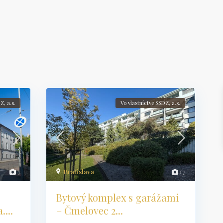
Z, a.s.
Vo vlastníctve SSDZ, a.s.
7
Bratislava
17
Bytový komplex s garážami
...
– Čmelovec 2...