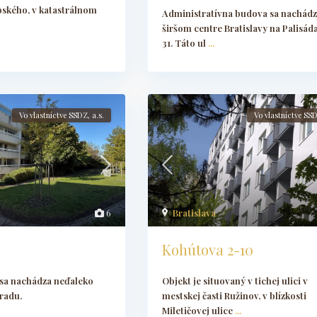
ského, v katastrálnom
Administratívna budova sa nachádz
širšom centre Bratislavy na Palisáda
31. Táto ul
...
Vo vlastníctve SSDZ, a.s.
Vo vlastníctve SSD
Bratislava
6
Kohútova 2-10
Objekt je situovaný v tichej ulici v
sa nachádza neďaleko
mestskej časti Ružinov, v blízkosti
radu.
Miletičovej ulice
...