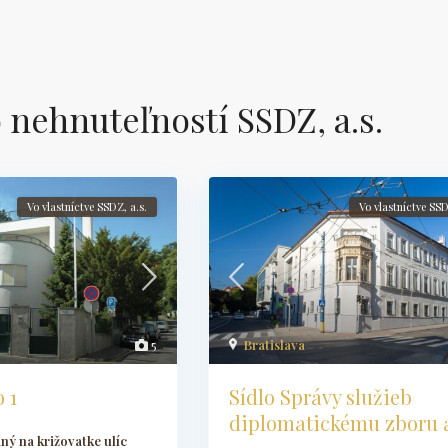
o nehnuteľností SSDZ, a.s.
Vo vlastníctve SSDZ, a.s.
Vo vlastníctve SSD
Bratislava
5
Sídlo Správy služieb
 1
diplomatickému zboru a.
aný na križovatke ulíc