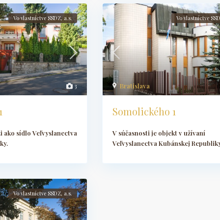
Vo vlastníctve SSDZ, a.s.
Vo vlastníctve SSD
3
Bratislava
1
Somolického 1
ži ako sídlo Veľvyslanectva
V súčasnosti je objekt v užívaní
ky.
Veľvyslanectva Kubánskej Republiky
Vo vlastníctve SSDZ, a.s.