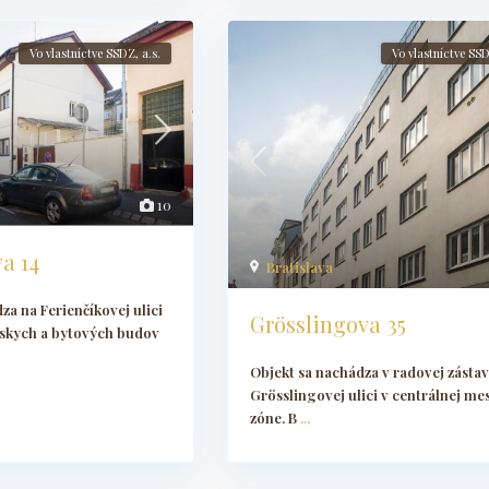
Vo vlastníctve SSDZ, a.s.
Vo vlastníctve SSD
10
a 14
Bratislava
za na Ferienčíkovej ulici
Grösslingova 35
nskych a bytových budov
Objekt sa nachádza v radovej zásta
Grösslingovej ulici v centrálnej me
zóne. B
...