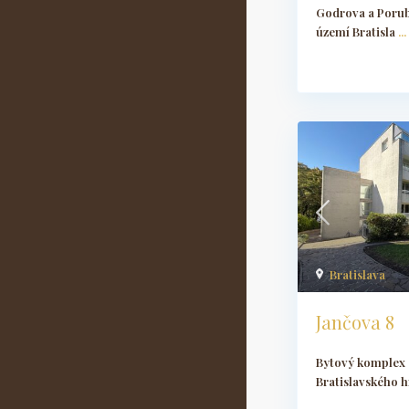
Godrova a Porub
území Bratisla
...
Bratislava
Jančova 8
Bytový komplex 
Bratislavského h