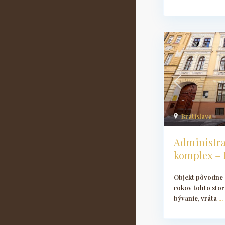
Bratislava
Administra
komplex – P
Objekt pôvodne 
rokov tohto stor
bývanie, vráta
...