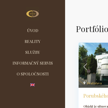
Portfóli
ÚVOD
REALITY
SLUŽBY
INFORMAČNÝ SERVIS
O SPOLOČNOSTI
Bratislava
Porubského
Objekt je situov