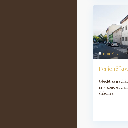
Bratislava
Ferienčíkov
Objekt sa nachád
14, v zóne občia
širšom c
...